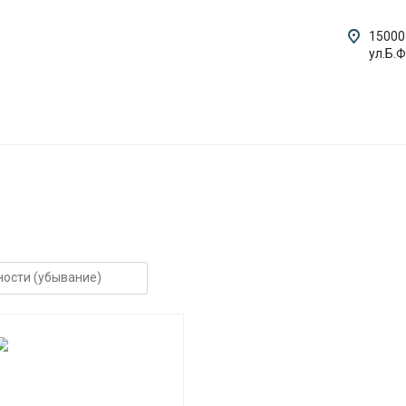
15000
ул.Б.