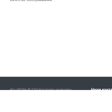
Наши конт
АО «ХРОМ» © 2026 Все права защищены.
+7 (485
khrom@