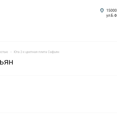
15000
ул.Б.
остью
Юта 2-х цветная плита Сафьян
фьян