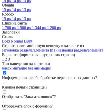
15 px
14 px
13 px
Ubuntu
15 px
14 px
13 px
Roboto
15 px
14 px
13 px
Ширина сайта
1 700 px
1 500 px
1 344 px
1 200 px
Заголовки
Стиль
Bold
Normal
Light
Строить навигационную цепочку в каталоге из
заголовка раздела/элемента (h1)
названия раздела/элемента
Вариант оформления внутренних страниц
1
2
3
Тип наведения на картинки
блеск
мигание
без анимации
Информирование об обработке персональных данных
?
Кнопка печати страницы
?
Отображать "Заказать звонок"
?
Отображать блок с формами
?