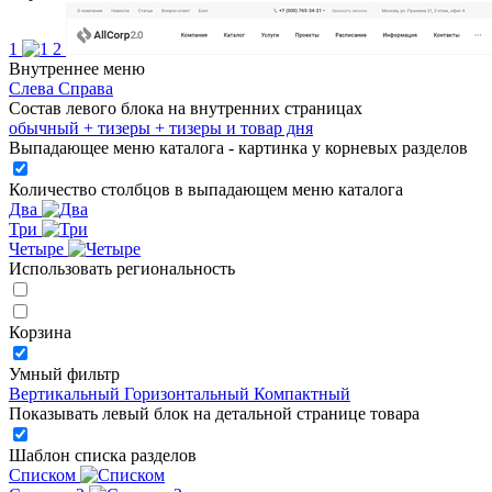
1
2
Внутреннее меню
Слева
Справа
Состав левого блока на внутренних страницах
обычный
+ тизеры
+ тизеры и товар дня
Выпадающее меню каталога - картинка у корневых разделов
Количество столбцов в выпадающем меню каталога
Два
Три
Четыре
Использовать региональность
Корзина
Умный фильтр
Вертикальный
Горизонтальный
Компактный
Показывать левый блок на детальной странице товара
Шаблон списка разделов
Списком